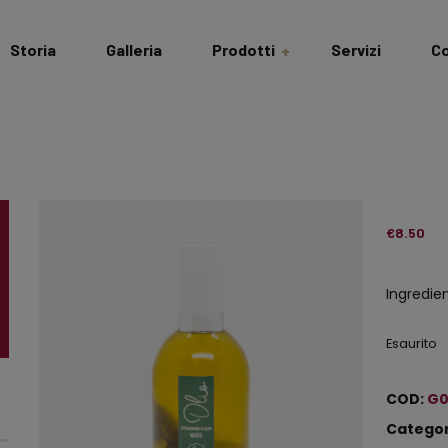
Storia
Galleria
Prodotti
Servizi
Co
Salumi & Formaggi
Dispensa
Cantina
€
8.50
Idee Regalo
Ingredien
Bomboniere
Esaurito
Gastronomiche
COD:
G0
Categor