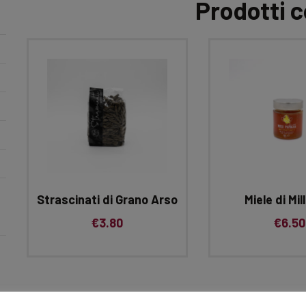
Prodotti c
Strascinati di Grano Arso
Miele di Mill
€
3.80
€
6.50