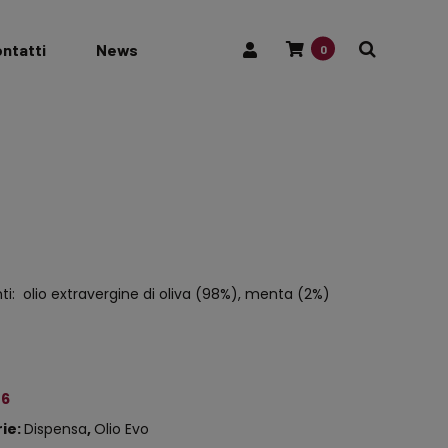
ntatti
News
0
ti: olio extravergine di oliva (98%), menta (2%)
6
ie:
Dispensa
,
Olio Evo