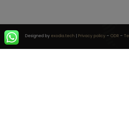
Designed by
exodia.tech
|
Privacy policy
–
ODR
–
Te