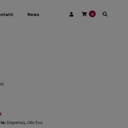
ntatti
News
0
ti:
2
ie:
Dispensa
,
Olio Evo