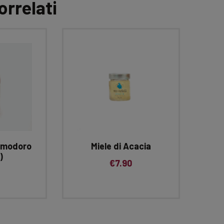
orrelati
omodoro
Miele di Acacia
)
€
7.90