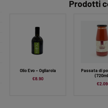
Prodotti c
Olio Evo – Ogliarola
Passata di p
(720ml
€
8.90
€
2.09