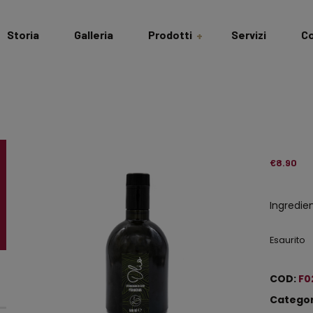
Storia
Galleria
Prodotti
Servizi
Co
Salumi & Formaggi
Dispensa
Cantina
€
8.90
Idee Regalo
Ingredien
Bomboniere
Esaurito
Gastronomiche
COD:
F0
Categor