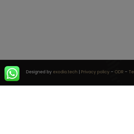
Designed by
exodia.tech
|
Privacy policy
–
ODR
–
Te