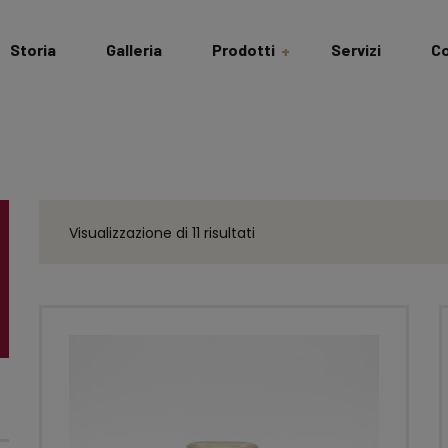
Storia
Galleria
Prodotti
Servizi
Co
Salumi & Formaggi
Dispensa
Cantina
Visualizzazione di 11 risultati
Idee Regalo
Bomboniere
Gastronomiche