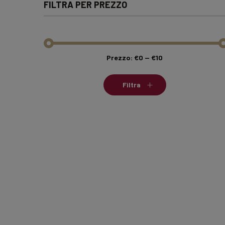
FILTRA PER PREZZO
Prezzo:
€0
—
€10
Prezzo
Prezzo
Min
Max
Filtra