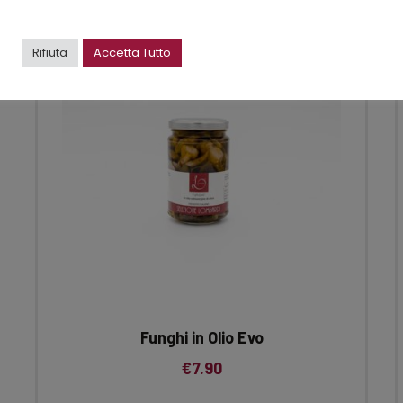
Rifiuta
Accetta Tutto
Funghi in Olio Evo
€
7.90