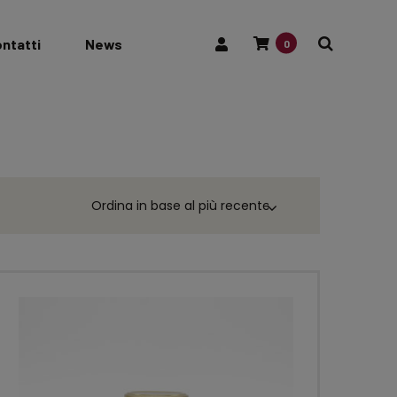
ntatti
News
0