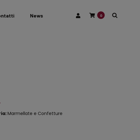
ntatti
News
0
7
ia:
Marmellate e Confetture