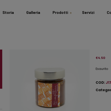
Storia
Galleria
Prodotti
Servizi
Co
Salumi & Formaggi
Dispensa
Cantina
€
4.50
Esaurito
Idee Regalo
Bomboniere
COD:
J1
Gastronomiche
Categor