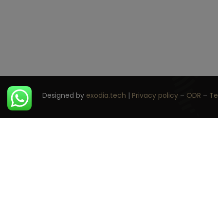
Designed by
exodia.tech
|
Privacy policy
–
ODR
–
Te