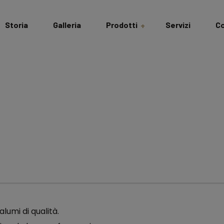
Storia
Galleria
Prodotti
Servizi
Co
Salumi & Formaggi
Dispensa
Cantina
Idee Regalo
Bomboniere
Gastronomiche
lumi di qualità.