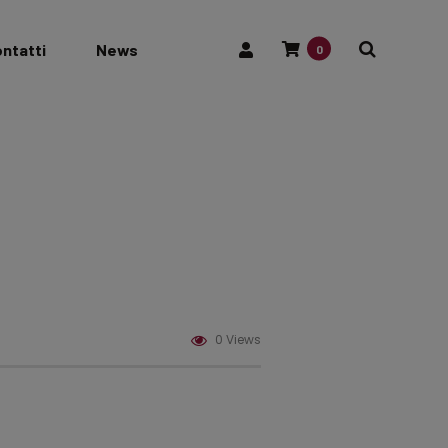
ntatti
News
0
0 Views