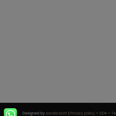
P.S
Designed by
exodia.tech
|
Privacy policy
–
ODR
–
Te