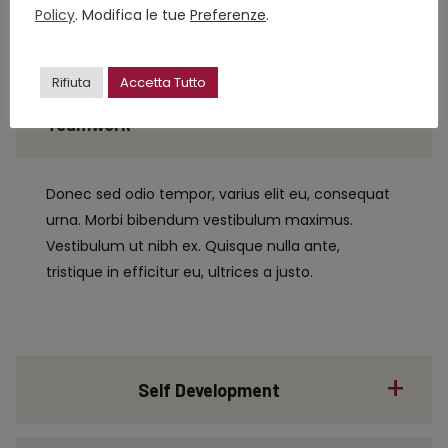
Policy
. Modifica le tue
Preferenze
.
Experience
Rifiuta
Accetta Tutto
Teamwork
Donec sed odio tempor, varius elit eu, consequat
urna. Morbi bibendum vestibulum maximus.
Vestibulum ut nibh ex. Quisque nulla ante,
tristique in efficitur eu, ultrices a justo.
Self Development