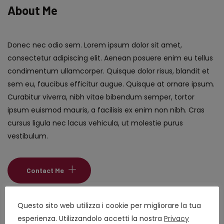
About Me
Donec nec odio sem. Lorem ipsum dolor sit amet,
consectetur adipiscing elit. Aenean posuere enim eu tellus
condimentum ullamcorper. Quisque dolor risus, blandit et
sem eu, faucibus efficitur augue. Quisque at ornare ipsum.
Curabitur viverra, nibh vitae bibendum semper, tortor
ipsum euismod mauris, a facilisis ex enim non nibh. Cras
cursus ligula nec lacus vehicula, ut molestie purus
vestibulum.
Contact Me
Questo sito web utilizza i cookie per migliorare la tua
esperienza. Utilizzandolo accetti la nostra
Privacy